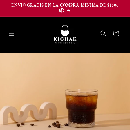
Ir
ENVÍO GRATIS EN LA COMPRA MÍNIMA DE $1500
directamente
📦
al contenido
Carrito