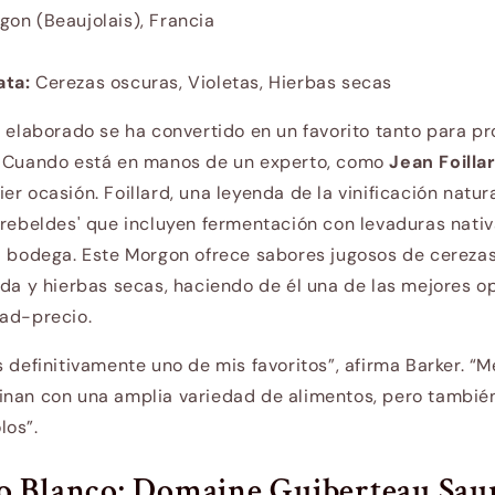
on (Beaujolais), Francia
ata:
Cerezas oscuras, Violetas, Hierbas secas
 elaborado se ha convertido en un favorito tanto para p
. Cuando está en manos de un experto, como
Jean Foilla
er ocasión. Foillard, una leyenda de la vinificación natur
'rebeldes' que incluyen fermentación con levaduras nati
a bodega. Este Morgon ofrece sabores jugosos de cerezas
eda y hierbas secas, haciendo de él una de las mejores o
dad-precio.
s definitivamente uno de mis favoritos”, afirma Barker. 
inan con una amplia variedad de alimentos, pero también
los”.
o Blanco: Domaine Guiberteau Sau