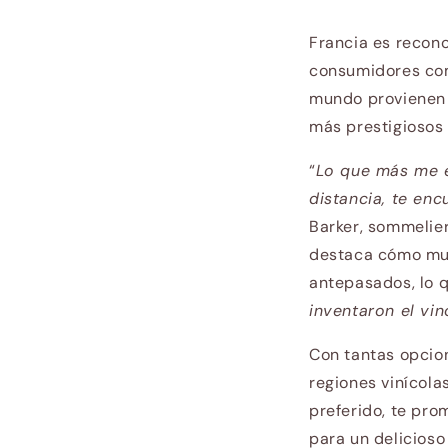
Francia es recono
consumidores com
mundo provienen 
más prestigiosos 
“
Lo que más me en
distancia, te en
Barker, sommelier
destaca cómo muc
antepasados, lo q
inventaron el vin
Con tantas opcion
regiones vinícola
preferido, te pro
para un delicioso