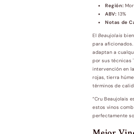
Región:
Morg
ABV:
13%
Notas de C
El
Beaujolais
bien
para aficionados
adaptan a cualqui
por sus técnicas 
intervención en l
rojas, tierra húm
términos de cali
“Cru Beaujolais e
estos vinos comb
perfectamente so
Mejor Vin