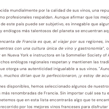
cida mundialmente por la calidad de sus vinos, una rep
o profesionales respaldan. Aunque afirmar que los mejo
de este país puede ser subjetivo, es innegable que algu
y enólogos más talentosos del planeta se encuentran aq
canta de Francia es que, al viajar por sus regiones, in
cuentras con una cultura única de vino y gastronomía
”, 
 en Nueva York e instructora en la Sommelier Society of 
hos enólogos regionales respetan y mantienen las tradi
ue otorga una autenticidad inigualable a sus vinos. "
Aun
o, muchos dirían que lo perfeccionaron, ¡y estoy de ac
es disponibles, hemos seleccionado algunos de nuestros
s más renombradas de Francia. Sin importar cuál sea tu e
metemos que en esta lista encontrarás algo que te encan
 recorrido por los mejores vinos franceses para disfruta