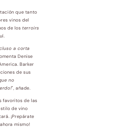
utación que tanto
res vinos del
nos de los
terroirs
uí.
cluso a corta
comenta Denise
America. Barker
ciones de sus
que no
uerdo!
", añade.
 favoritos de las
stilo de vino
tará. ¡Prepárate
r ahora mismo!