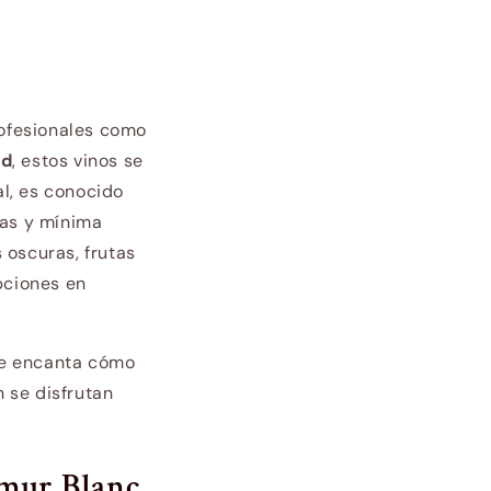
rofesionales como
rd
, estos vinos se
al, es conocido
vas y mínima
 oscuras, frutas
pciones en
“Me encanta cómo
 se disfrutan
mur Blanc