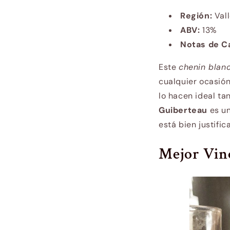
Región:
Vall
ABV:
13%
Notas de C
Este
chenin blan
cualquier ocasió
lo hacen ideal ta
Guiberteau
es un
está bien justific
Mejor Vin