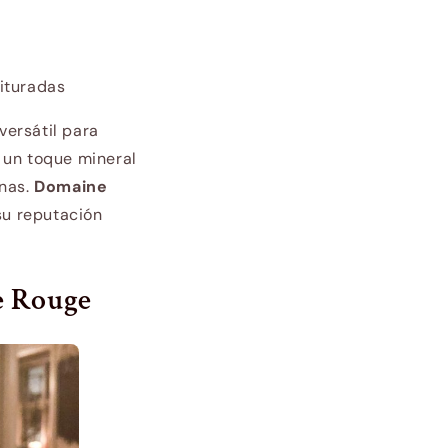
ituradas
versátil para
 un toque mineral
inas.
Domaine
su reputación
e Rouge